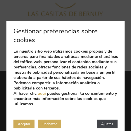
Gestionar preferencias sobre
Cruz de las Peñuelas, Bernuy de Porreros, 40190 Segovia
cookies
Tel: (+34) 656 569 439
apartments@hotelrealsegovia.com
(+34) 656 569 439
En nuestro sitio web utilizamos cookies propias y de
terceros para finalidades analíticas mediante el análisis
del tráfico web, personalizar el contenido mediante sus
preferencias, ofrecer funciones de redes sociales y
mostrarle publicidad personalizada en base a un perfil
elaborado a partir de sus hábitos de navegación.
Podemos compartir la información analítica o
Trabaje con nosotros
Aviso legal
publicitaria con terceros.
Política de privacidad
Politíca de cookies
Al hacer clic
aquí
puedes gestionar tu consentimiento y
encontrar más información sobre las cookies que
Desarrollado por
mirai
utilizamos.
Mi reserva
Aceptar
Rechazar
Ajustes