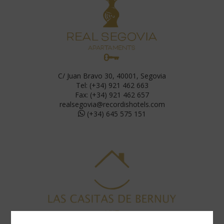
C/ Juan Bravo 30, 40001, Segovia
Tel: (+34) 921 462 663
Fax: (+34) 921 462 657
realsegovia@recordishotels.com
(+34) 645 575 151