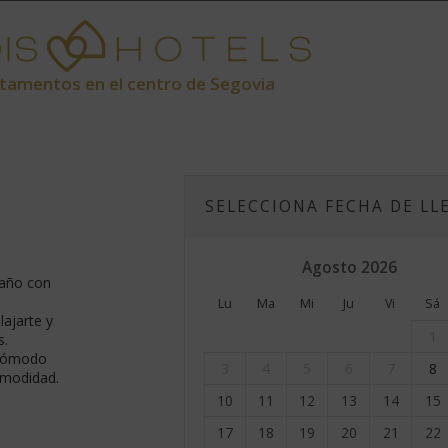
tamentos en el centro de Segovia
SELECCIONA FECHA DE LL
Agosto
2026
baño con
Lu
Ma
Mi
Ju
Vi
Sá
lajarte y
1
s.
 cómodo
3
4
5
6
7
8
omodidad.
10
11
12
13
14
15
17
18
19
20
21
22