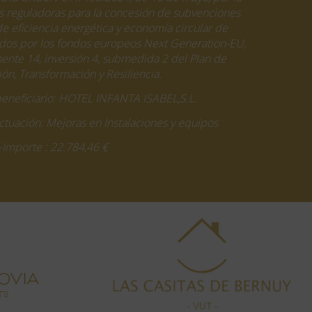
s reguladoras para la concesión de subvenciones
e eficiencia energética y economía circular de
iados por los fondos europeos Next Generation-EU,
nte 14, inversión 4, submedida 2 del Plan de
ón, Transformación y Resiliencia.
beneficiario: HOTEL INFANTA ISABEL,S.L.
tuación: Mejoras en Instalaciones y equipos
-Importe : 22.784,46 €