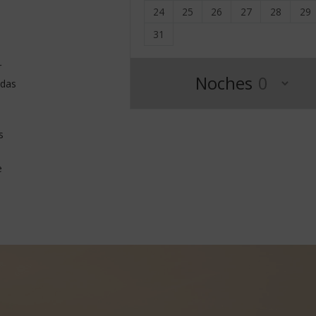
24
25
26
27
28
29
31
r
Noches
adas
s
e
e