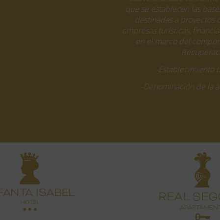
que se establecen las base
destinadas a proyectos d
empresas turísticas, financ
en el marco del compone
Recuperaci
-Establecimiento 
-Denominación de la ac